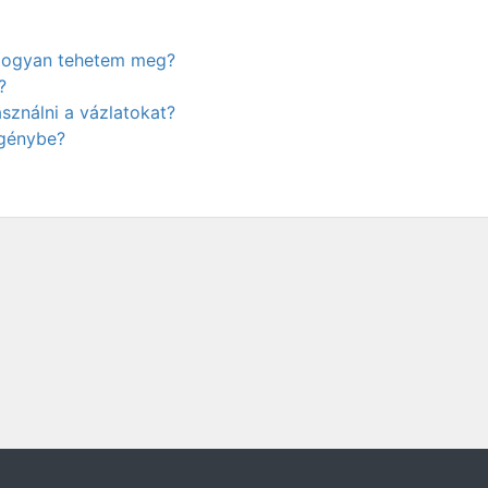
. Hogyan tehetem meg?
?
ználni a vázlatokat?
igénybe?