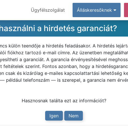
Ügyfélszolgálat
Álláskeresőknek
asználni a hirdetés garanciát?
ncs külön teendője a hirdetés feladásakor. A hirdetés lejá
nálói fiókhoz tartozó e-mail címre. Az üzenetben megtalálha
esítheti a garanciát. A garancia érvényesítésével meghossz
ott feltételek szerint. Fontos azonban, hogy a hirdetésgaranc
en csak és kizárólag e-mailes kapcsolattartási lehetőség 
 — például telefonszám — is szerepel, a garancia nem érvé
Hasznosnak találta ezt az információt?
Igen
Nem