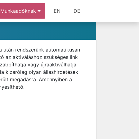
Munkaadóknak
EN
DE
rta után rendszerünk automatikusan
tó az aktiváláshoz szükséges link
abbíthatja vagy újraaktiválhatja
ia kizárólag olyan álláshirdetések
került megadásra. Amennyiben a
nyesíthető.