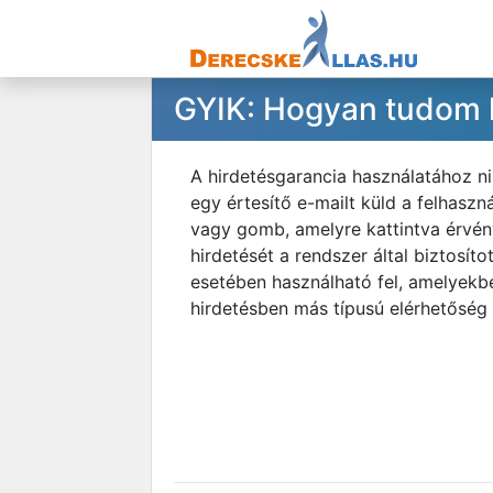
GYIK: Hogyan tudom h
A hirdetésgarancia használatához ni
egy értesítő e-mailt küld a felhasz
vagy gomb, amelyre kattintva érvény
hirdetését a rendszer által biztosít
esetében használható fel, amelyekb
hirdetésben más típusú elérhetőség