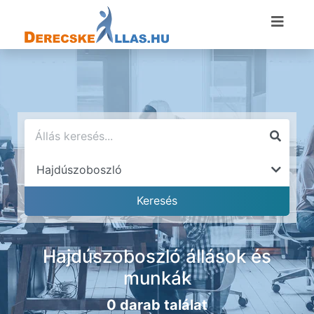
Hajdúszoboszló állások és
munkák
0 darab találat