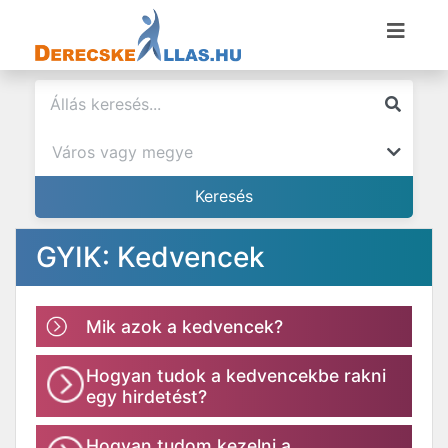
GYIK: Kedvencek
Mik azok a kedvencek?
Hogyan tudok a kedvencekbe rakni
egy hirdetést?
Hogyan tudom kezelni a