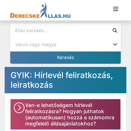
GYIK: Hírlevél feliratkozás,
leiratkozás
Van-e lehetőségem hírlevél
feliratkozásra? Hogyan juthatok
(automatikusan) hozzá a számomra
megfelelő állásajánlatokhoz?