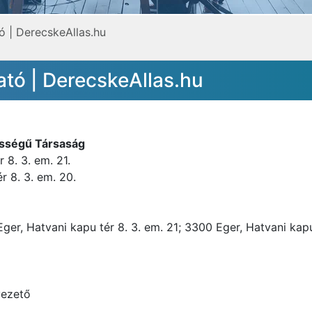
ó | DerecskeAllas.hu
ató | DerecskeAllas.hu
ősségű Társaság
 8. 3. em. 21.
r 8. 3. em. 20.
er, Hatvani kapu tér 8. 3. em. 21; 3300 Eger, Hatvani kapu
vezető