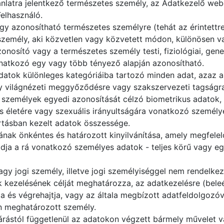
jánlatra jelentkező természetes személy, az Adatkezelő we
elhasználó.
gy azonosítható természetes személyre (tehát az érintettr
személy, aki közvetlen vagy közvetett módon, különösen va
nosító vagy a természetes személy testi, fiziológiai, geneti
natkozó egy vagy több tényező alapján azonosítható.
atok különleges kategóriáiba tartozó minden adat, azaz a 
agy világnézeti meggyőződésre vagy szakszervezeti tagságr
s személyek egyedi azonosítását célzó biometrikus adatok,
s életére vagy szexuális irányultságára vonatkozó személy
rtásban kezelt adatok összessége.
ának önkéntes és határozott kinyilvánítása, amely megfelel
adja a rá vonatkozó személyes adatok - teljes körű vagy eg
gy jogi személy, illetve jogi személyiséggel nem rendelkez
kezelésének célját meghatározza, az adatkezelésre (beleé
s végrehajtja, vagy az általa megbízott adatfeldolgozóval
an meghatározott személy.
járástól függetlenül az adatokon végzett bármely művelet 