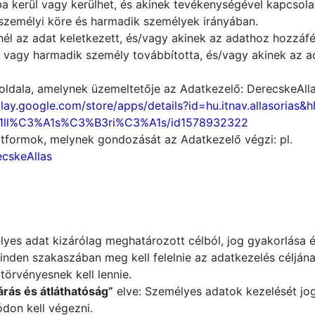
 kerül vagy kerülhet, és akinek tevékenységével kapcsola
k személyi köre és harmadik személyek irányában.
él az adat keletkezett, és/vagy akinek az adathoz hozzáfé
 vagy harmadik személy továbbította, és/vagy akinek az 
oldala, amelynek üzemeltetője az Adatkezelő: DerecskeAllas
lay.google.com/store/apps/details?id=hu.itnav.allasorias
A1ll%C3%A1s%C3%B3ri%C3%A1s/id1578932322
atformok, melynek gondozását az Adatkezelő végzi: pl.
cskeAllas
lyes adat kizárólag meghatározott célból, jog gyakorlása é
nden szakaszában meg kell felelnie az adatkezelés céljána
törvényesnek kell lennie.
árás és átláthatóság”
elve: Személyes adatok kezelését jog
ódon kell végezni.