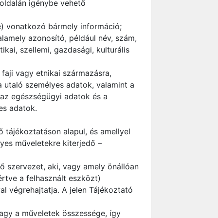
boldalán igénybe vehető
e) vonatkozó bármely információ;
lamely azonosító, például név, szám,
kai, szellemi, gazdasági, kulturális
faji vagy etnikai származásra,
a utaló személyes adatok, valamint a
 az egészségügyi adatok és a
es adatok.
ő tájékoztatáson alapul, és amellyel
yes műveletekre kiterjedő –
ő szervezet, aki, vagy amely önállóan
rtve a felhasznált eszközt)
 végrehajtatja. A jelen Tájékoztató
vagy a műveletek összessége, így