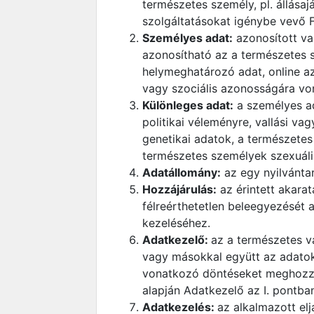
természetes személy, pl. állása
szolgáltatásokat igénybe vevő F
Személyes adat:
azonosított va
azonosítható az a természetes 
helymeghatározó adat, online azo
vagy szociális azonosságára vo
Különleges adat:
a személyes ad
politikai véleményre, vallási v
genetikai adatok, a természete
természetes személyek szexuáli
Adatállomány:
az egy nyilvánta
Hozzájárulás:
az érintett akarat
félreérthetetlen beleegyezését 
kezeléséhez.
Adatkezelő:
az a természetes va
vagy másokkal együtt az adatok 
vonatkozó döntéseket meghozza é
alapján Adatkezelő az I. pontb
Adatkezelés:
az alkalmazott el