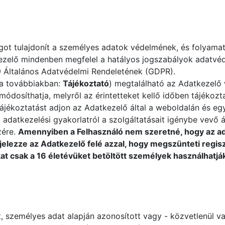
got tulajdonít a személyes adatok védelmének, és folyam
ezelő mindenben megfelel a hatályos jogszabályok adatvéd
 Általános Adatvédelmi Rendeletének (GDPR).
(a továbbiakban:
Tájékoztató
) megtalálható az Adatkezelő 
ódosíthatja, melyről az érintetteket kellő időben tájékozta
tájékoztatást adjon az Adatkezelő által a weboldalán és egy
 adatkezelési gyakorlatról a szolgáltatásait igénybe vevő á
zére.
Amennyiben a Felhasználó nem szeretné, hogy az ada
elezze az Adatkezelő felé azzal, hogy megszünteti regisz
at csak a 16 életévüket betöltött személyek használhatják,
, személyes adat alapján azonosított vagy - közvetlenül v