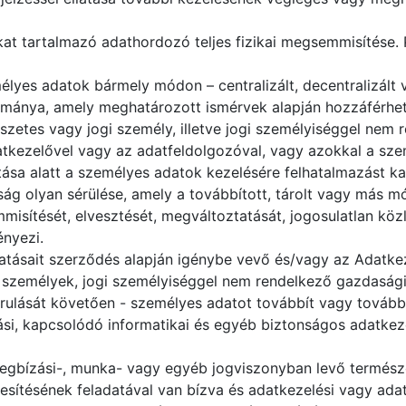
at tartalmazó adathordozó teljes fizikai megsemmisítése. P
lyes adatok bármely módon – centralizált, decentralizált v
lománya, amely meghatározott ismérvek alapján hozzáférhe
zetes vagy jogi személy, illetve jogi személyiséggel nem 
atkezelővel vagy az adatfeldolgozóval, vagy azokkal a sze
tása alatt a személyes adatok kezelésére felhatalmazást ka
ság olyan sérülése, amely a továbbított, tárolt vagy más 
misítését, elvesztését, megváltoztatását, jogosulatlan kö
ényezi.
tásait szerződés alapján igénybe vevő és/vagy az Adatkeze
ogi személyek, jogi személyiséggel nem rendelkező gazdaság
árulását követően - személyes adatot továbbít vagy továb
ási, kapcsolódó informatikai és egyéb biztonságos adatkez
gbízási-, munka- vagy egyéb jogviszonyban levő természe
ljesítésének feladatával van bízva és adatkezelési vagy ada