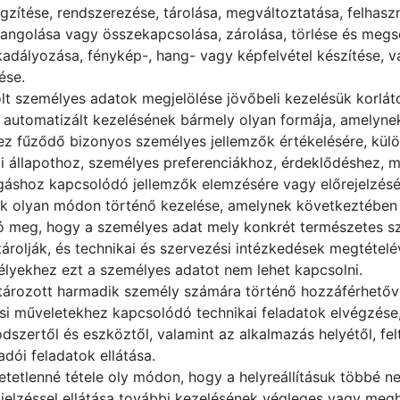
ögzítése, rendszerezése, tárolása, megváltoztatása, felhasz
hangolása vagy összekapcsolása, zárolása, törlése és megs
adályozása, fénykép-, hang- vagy képfelvétel készítése, v
ése.
olt személyes adatok megjelölése jövőbeli kezelésük korlát
automatizált kezelésének bármely olyan formája, amelyne
z fűződő bizonyos személyes jellemzők értékelésére, külö
i állapothoz, személyes preferenciákhoz, érdeklődéshez, 
áshoz kapcsolódó jellemzők elemzésére vagy előrejelzésér
 olyan módon történő kezelése, amelynek következtében 
tó meg, hogy a személyes adat mely konkrét természetes sz
tárolják, és technikai és szervezési intézkedések megtételé
lyekhez ezt a személyes adatot nem lehet kapcsolni.
ározott harmadik személy számára történő hozzáférhetővé
i műveletekhez kapcsolódó technikai feladatok elvégzése,
szertől és eszköztől, valamint az alkalmazás helyétől, felt
adói feladatok ellátása.
tetlenné tétele oly módon, hogy a helyreállításuk többé n
jelzéssel ellátása további kezelésének végleges vagy megh